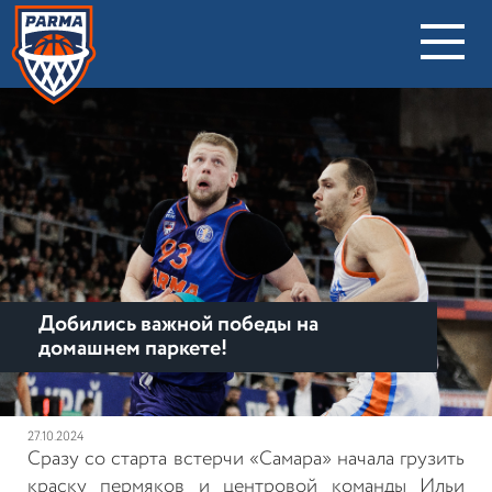
Добились важной победы на
домашнем паркете!
27.10.2024
Сразу со старта встерчи
«Самара» начала грузить
краску пермяков и центровой команды Ильи