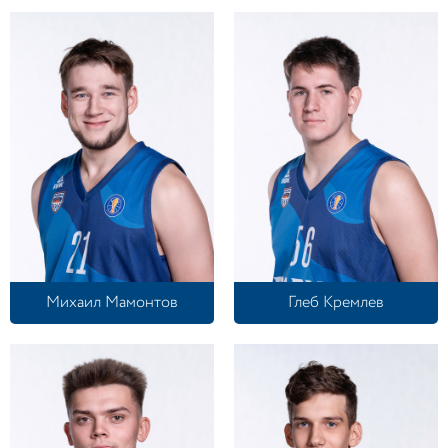
Михаил Мамонтов
Глеб Кремлев