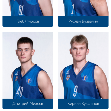
Глеб Фирсов
Руслан Бузвалин
Дмитрий Михеев
Кирилл Кукшинов