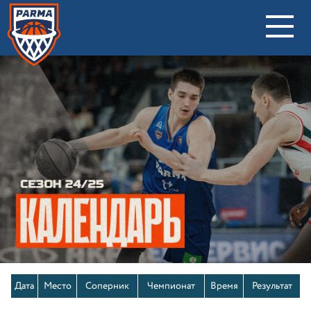
Дата
Место
Соперник
Чемпионат
Время
Результат